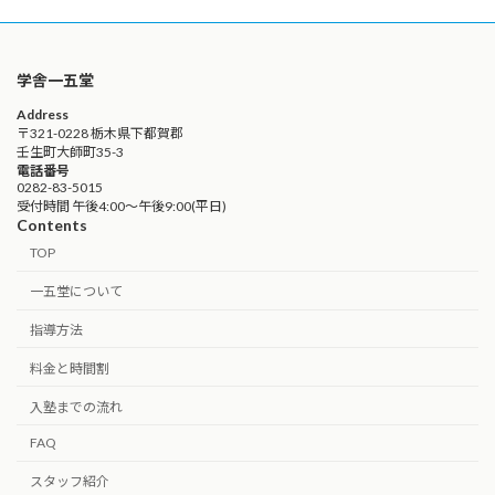
学舎一五堂
Address
〒321-0228 栃木県下都賀郡
壬生町大師町35-3
電話番号
0282-83-5015
受付時間 午後4:00〜午後9:00(平日)
Contents
TOP
一五堂について
指導方法
料金と時間割
入塾までの流れ
FAQ
スタッフ紹介