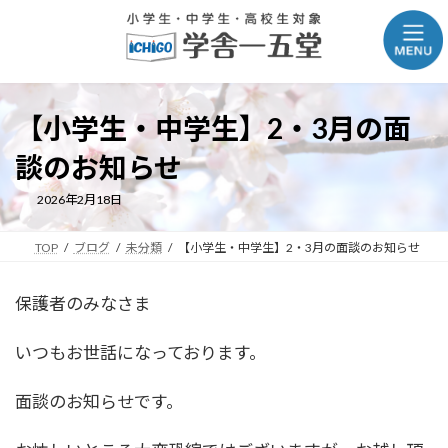
コ
ナ
ン
ビ
テ
ゲ
ン
ー
ツ
シ
【小学生・中学生】2・3月の面
へ
ョ
談のお知らせ
ス
ン
キ
に
2026年2月18日
ッ
移
プ
動
TOP
ブログ
未分類
【小学生・中学生】2・3月の面談のお知らせ
保護者のみなさま
いつもお世話になっております。
面談のお知らせです。